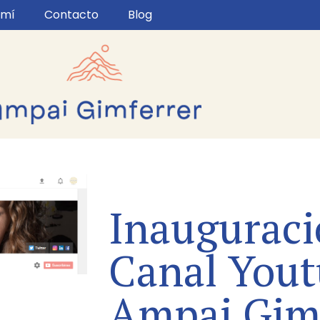
 mí
Contacto
Blog
Inauguraci
Canal You
Ampai Gim