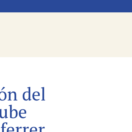
ón del
tube
ferrer