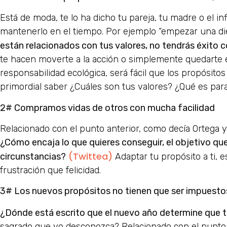
Está de moda, te lo ha dicho tu pareja, tu madre o el i
mantenerlo en el tiempo. Por ejemplo “empezar una die
están relacionados con tus valores, no tendrás éxito 
te hacen moverte a la acción o simplemente quedarte en t
responsabilidad ecológica, será fácil que los propósito
primordial saber ¿Cuáles son tus valores? ¿Qué es para t
2# Compramos vidas de otros con mucha facilidad
Relacionado con el punto anterior, como decía Ortega 
¿Cómo encaja lo que quieres conseguir, el objetivo que 
(Twittea)
circunstancias?
Adaptar tu propósito a ti, 
frustración que felicidad.
3# Los nuevos propósitos no tienen que ser impuestos 
¿Dónde está escrito que el nuevo año determine que 
sagrado que yo desconozca? Relacionado con el punto 1 y