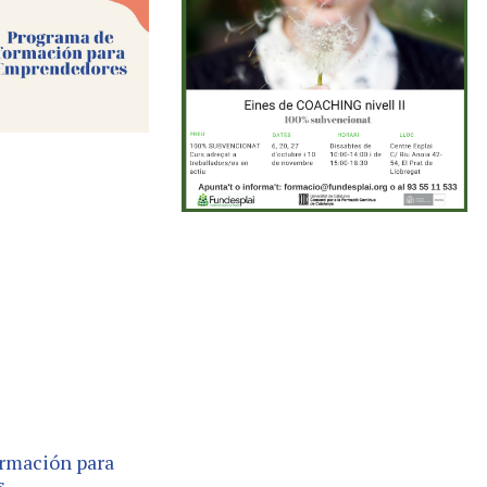
rmación para
s