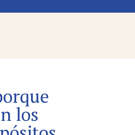
porque
n los
pósitos.