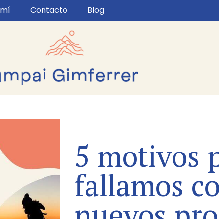
 mí
Contacto
Blog
5 motivos 
fallamos co
nuevos pro