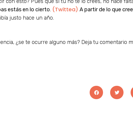
ir con esto? Pues que si tú no te lo crees, no hace fa
(Twittea)
as estás en lo cierto
.
A partir de lo que cree
ibía justo hace un año.
iencia, ¿se te ocurre alguno más? Deja tu comentario 