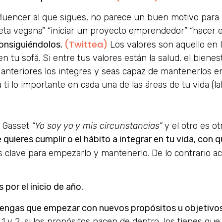
nfluencer al que sigues, no parece un buen motivo para 
ta vegana” “iniciar un proyecto emprendedor” “hacer e
(Twittea)
consiguiéndolos.
Los valores son aquello en
u sofá. Si entre tus valores están la salud, el bienestar
s anteriores los integres y seas capaz de mantenerlos e
i lo importante en cada una de las áreas de tu vida (labo
y Gasset
“Yo soy yo y mis circunstancias”
y el otro es o
quieres cumplir o el hábito a integrar en tu vida, con q
es clave para empezarlo y mantenerlo. De lo contrario
por el inicio de año.
tengas que empezar con nuevos propósitos u objetivo
 2, si los propósitos nacen de dentro, los tienes que a