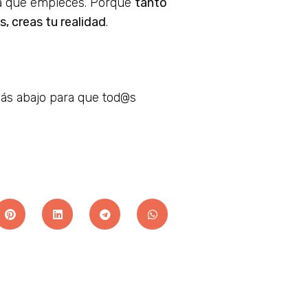
lta que empieces. Porque
tanto
s, creas tu realidad
.
más abajo para que tod@s