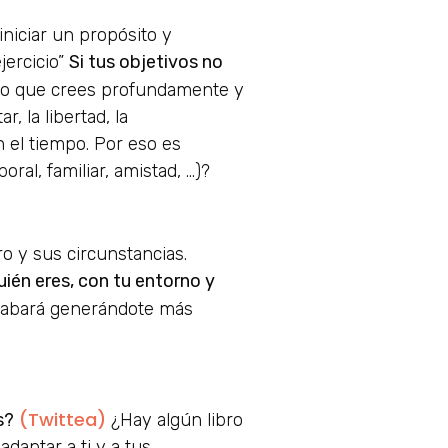
iniciar un propósito y
jercicio”
Si tus objetivos no
 lo que crees profundamente y
, la libertad, la
n el tiempo. Por eso es
ral, familiar, amistad, …)?
tro y sus circunstancias.
uién eres, con tu entorno y
 acabará generándote más
(Twittea)
s?
¿Hay algún libro
daptar a ti y a tus